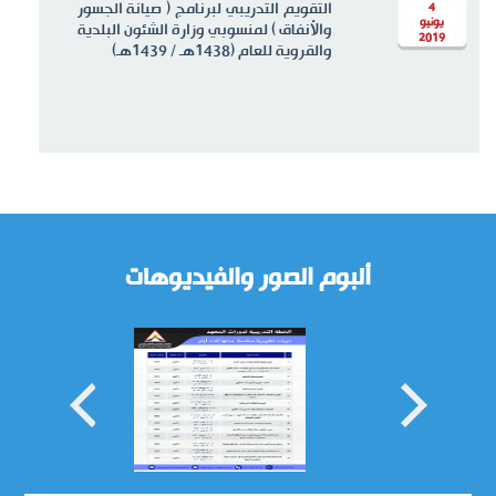
التقويم التدريبي لبرنامج ( صيانة الجسور
1
4
يونيو
يناير
والأنفاق ) لمنسوبي وزارة الشئون البلدية
2019
2019
والقروية للعام (1438هـ / 1439هـ)
ألبوم الصور والفيديوهات