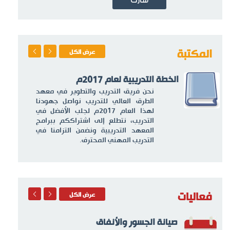
شارك
المكتبة
عرض الكل
الخطة التدريبية لعام 2017م
يبي
نحن فريق التدريب والتطوير في معهد
ككم
الطرق العالي للتدريب نواصل جهودنا
منا
لهذا العام 2017م لجلب الأفضل في
التدريب، نتطلع إلى اشتراككم ببرامج
المعهد التدريبية ونضمن التزامنا في
التدريب المهني المحترف.
فعاليات
عرض الكل
صيانة الجسور والأنفاق