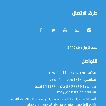
طرق الإتصال
عدد الزوار : 322760
التواصل
هاتف : 2787070 - 11 - 966 +
فــاكس : 2781716 - 11- 966 +
ص . ب : ( 26359 ) الرياض ( 11486 ) إيميل
info@ghinstitute.edu.sa
المملكة العربية السعودية - الرياض - حي الملك عبدالله -
شارع العلمين - متفرع من طريق عثمان بن عفان