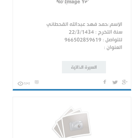
الاسم:حمد فهد عبدالله القحطاني
سنة التخرج : 22/3/1434
للتواصل : 966502859619
العنوان :
السيرة الذاتية
5242