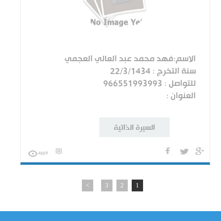
الاسم:فهد محمد عبد العالي العجمي
سنة التخرج : 22/3/1434
للتواصل : 966551993993
العنوان :
السيرة الذاتية
4669
>
3
2
1