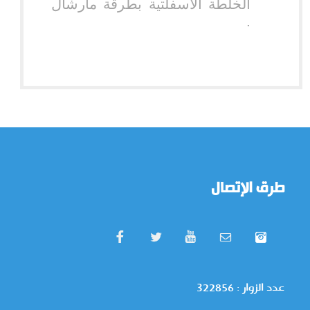
الخلطة الأسفلتية بطرقة مارشال
.
طرق الإتصال
عدد الزوار : 322856