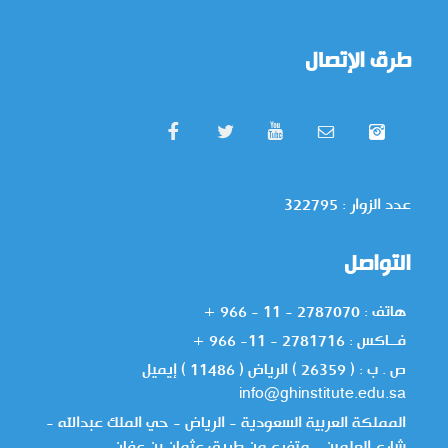
طرق الإتصال
عدد الزوار : 322795
التواصل
هاتف : 2787070 - 11 - 966 +
فــاكس : 2781716 - 11- 966 +
ص . ب : ( 26359 ) الرياض ( 11486 ) إيميل
info@ghinstitute.edu.sa
المملكة العربية السعودية - الرياض - حي الملك عبدالله -
شارع العلمين - متفرع من طريق عثمان بن عفان